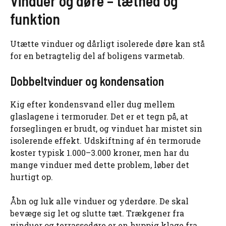
Vinduer og døre – tæthed og
funktion
Utætte vinduer og dårligt isolerede døre kan stå
for en betragtelig del af boligens varmetab.
Dobbeltvinduer og kondensation
Kig efter kondensvand eller dug mellem
glaslagene i termoruder. Det er et tegn på, at
forseglingen er brudt, og vinduet har mistet sin
isolerende effekt. Udskiftning af én termorude
koster typisk 1.000–3.000 kroner, men har du
mange vinduer med dette problem, løber det
hurtigt op.
Åbn og luk alle vinduer og yderdøre. De skal
bevæge sig let og slutte tæt. Trækgener fra
vinduer og terrassedøre er en hyppig klage fra