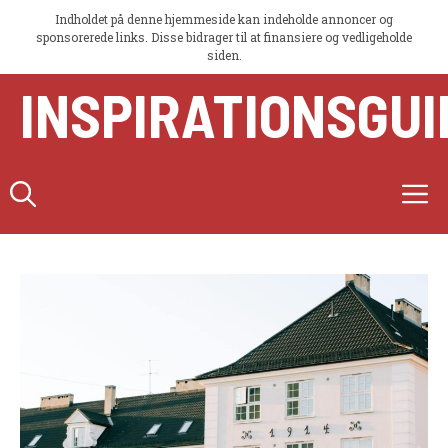
Indholdet på denne hjemmeside kan indeholde annoncer og
sponsorerede links. Disse bidrager til at finansiere og vedligeholde
siden.
Hop
INSPIRATIONSGUI
til
indhold
M