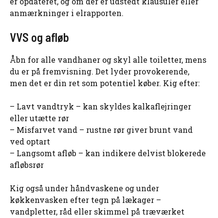
er opdateret, og om der er udstedt klausuler eller
anmærkninger i elrapporten.
VVS og afløb
Åbn for alle vandhaner og skyl alle toiletter, mens
du er på fremvisning. Det lyder provokerende,
men det er din ret som potentiel køber. Kig efter:
– Lavt vandtryk – kan skyldes kalkaflejringer
eller utætte rør
– Misfarvet vand – rustne rør giver brunt vand
ved optart
– Langsomt afløb – kan indikere delvist blokerede
afløbsrør
Kig også under håndvaskene og under
køkkenvasken efter tegn på lækager –
vandpletter, råd eller skimmel på træværket