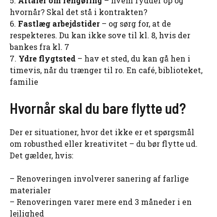
5.
Aftaler om rengøring
– hvem rydder op og
hvornår? Skal det stå i kontrakten?
6.
Fastlæg arbejdstider
– og sørg for, at de
respekteres. Du kan ikke sove til kl. 8, hvis der
bankes fra kl. 7
7.
Ydre flygtsted
– hav et sted, du kan gå hen i
timevis, når du trænger til ro. En café, biblioteket,
familie
Hvornår skal du bare flytte ud?
Der er situationer, hvor det ikke er et spørgsmål
om robusthed eller kreativitet – du bør flytte ud.
Det gælder, hvis:
– Renoveringen involverer sanering af farlige
materialer
– Renoveringen varer mere end 3 måneder i en
lejlighed