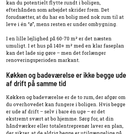
kan du potentielt flytte rundt i boligen,
efterhånden som arbejdet skrider frem. Det
forudsætter, at du har en bolig med nok rum til at
leve i én “ø”, mens resten er under ombygning.
I en lille lejlighed på 60-70 m² er det næsten
umuligt. I et hus på 140+ m² med en klar faseplan
kan det lade sig gøre – men det forlænger
renoveringsperioden markant.
Køkken og badeværelse er ikke begge ude
af drift på samme tid
Køkken og badeværelse er de to rum, der afgør om
du overhovedet kan fungere i boligen. Hvis begge
er ude af drift – selv i bare én uge – er det
ekstremt svært at bo hjemme. Sørg for, at din
håndværker eller totalentreprenør laver en plan,
der sikrer, at de aldrig begge er utilgængelige på