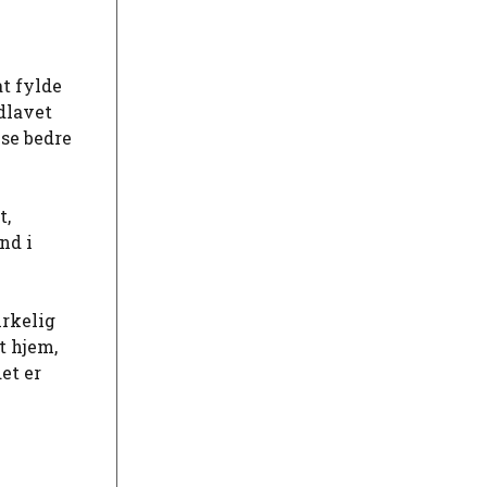
at fylde
dlavet
 se bedre
t,
nd i
irkelig
t hjem,
et er