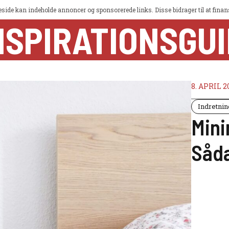
ide kan indeholde annoncer og sponsorerede links. Disse bidrager til at finans
NSPIRATIONSGU
8. APRIL 2
Indretnin
Mini
Såda