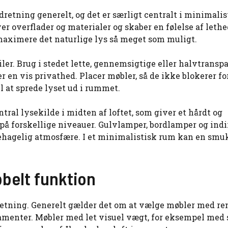
retning generelt, og det er særligt centralt i minimalis
r overflader og materialer og skaber en følelse af lethe
t maximere det naturlige lys så meget som muligt.
ler. Brug i stedet lette, gennemsigtige eller halvtransp
er en vis privathed. Placer møbler, så de ikke blokerer fo
il at sprede lyset ud i rummet.
ntral lysekilde i midten af loftet, som giver et hårdt og
r på forskellige niveauer. Gulvlamper, bordlamper og ind
g behagelig atmosfære. I et minimalistisk rum kan en sm
bbelt funktion
retning. Generelt gælder det om at vælge møbler med re
rnamenter. Møbler med let visuel vægt, for eksempel med