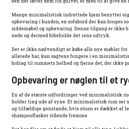
ben der løfter dem fra gulvet, er med til at give e
Mange minimalistisk indrettede hjem benytter sig
opbevaring i bunden, en sofabord der kan bruges 
siddemøbel og opbevaring. Denne tilgang er ikke bl
nede og dermed bibeholde det rene udtryk.
Det er ikke nødvendigt at købe alle nye møbler for
allerede har, kan sagtens fungere i en minimalisti
bidrag til rummets helhed og fjerne det, der ikke pa
Opbevaring er nøglen til et r
En af de største udfordringer ved minimalistisk in
holder ting ude af syne. Et minimalistisk rum ser
og tilfældige genstande, hvis stuen er dækket af l
shampooflasker stående fremme.