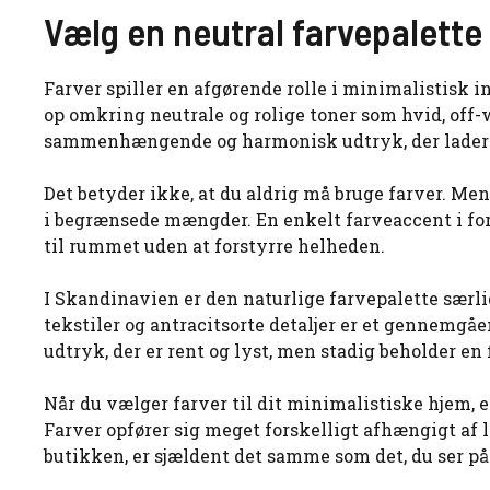
Vælg en neutral farvepalette
Farver spiller en afgørende rolle i minimalistisk 
op omkring neutrale og rolige toner som hvid, off-wh
sammenhængende og harmonisk udtryk, der lader ru
Det betyder ikke, at du aldrig må bruge farver. 
i begrænsede mængder. En enkelt farveaccent i for
til rummet uden at forstyrre helheden.
I Skandinavien er den naturlige farvepalette særl
tekstiler og antracitsorte detaljer er et gennemgå
udtryk, der er rent og lyst, men stadig beholder en
Når du vælger farver til dit minimalistiske hjem, er
Farver opfører sig meget forskelligt afhængigt af 
butikken, er sjældent det samme som det, du ser 