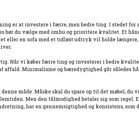
ng er at investere i færre, men bedre ting. I stedet for 
es bør du vælge med omhu og prioritere kvalitet. Et hån
tet eller en sofa med et tidløst udtryk vil holde længere,
iver.
ig. Når vi køber færre ting og investerer i bedre kvalite
f affald. Minimalisme og bæredygtighed går således hå
denne måde. Måske skal du spare op til det møbel, du v
mellemtiden. Men den tålmodighed betaler sig som regel. E
indretning, har en gennemsigtighed og konsistens, som d