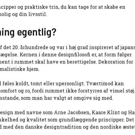
ipper og praktiske trin, du kan tage for at skabe en
olig og din livsstil.
ning egentlig?
et 20. århundrede og var i høj grad inspireret af japan
else. Kernen i denne designfilosofi er, at form følger
ment i rummet skal have en berettigelse. Dekoration for
malistiske hjem.
l føles koldt, tomt eller upersonligt. Tværtimod kan
mfort og ro, fordi rummet ikke forstyrres af visuel støj.
genstande, som man har valgt at omgive sig med.
 design med navne som Arne Jacobsen, Kaare Klint og Ha
enkelhed og kvalitet som grundlæggende principper. Det
åd med den danske designtradition og den nordiske æstet