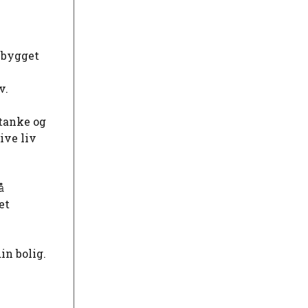
r bygget
v.
tanke og
ive liv
å
et
in bolig.