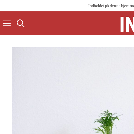
Indholdet på denne hjemmes
I
Hop
til
indhold