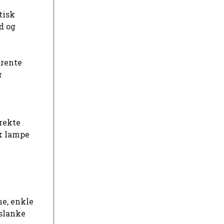
tisk
d og
arente
r
irekte
uk lampe
ne, enkle
 slanke