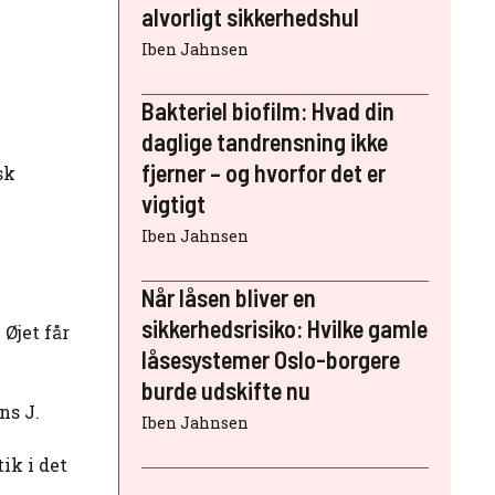
alvorligt sikkerhedshul
Iben Jahnsen
Bakteriel biofilm: Hvad din
daglige tandrensning ikke
fjerner – og hvorfor det er
sk
vigtigt
Iben Jahnsen
Når låsen bliver en
sikkerhedsrisiko: Hvilke gamle
 Øjet får
låsesystemer Oslo-borgere
burde udskifte nu
ns J.
Iben Jahnsen
ik i det