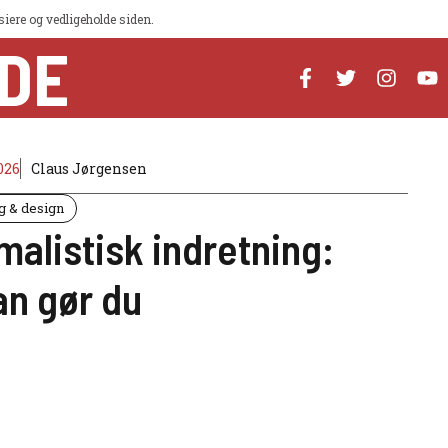
iere og vedligeholde siden.
IDE
026
Claus Jørgensen
g & design
malistisk indretning:
n gør du