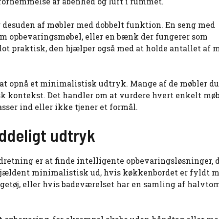
n fornemmelse af åbenhed og luft i rummet.
 desuden af møbler med dobbelt funktion. En seng med
som opbevaringsmøbel, eller en bænk der fungerer som
ot praktisk, den hjælper også med at holde antallet af 
 at opnå et minimalistisk udtryk. Mange af de møbler du
sk kontekst. Det handler om at vurdere hvert enkelt mø
sser ind eller ikke tjener et formål.
yddeligt udtryk
dretning er at finde intelligente opbevaringsløsninger, 
 sjældent minimalistisk ud, hvis køkkenbordet er fyldt 
egetøj, eller hvis badeværelset har en samling af halvt