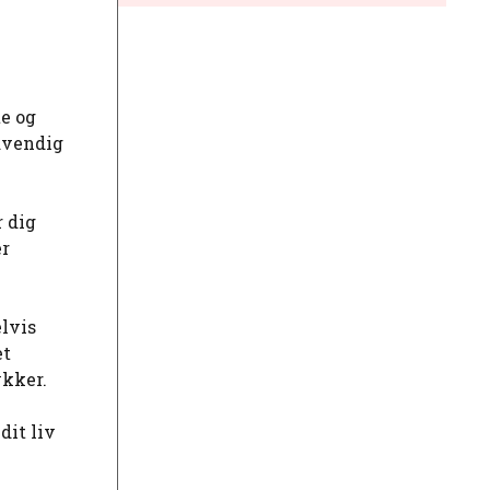
te og
ødvendig
r dig
er
elvis
et
ykker.
dit liv