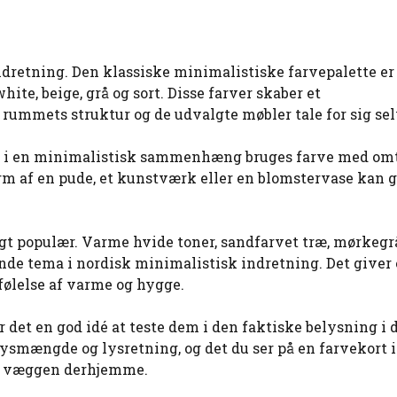
indretning. Den klassiske minimalistiske farvepalette e
ite, beige, grå og sort. Disse farver skaber et
mmets struktur og de udvalgte møbler tale for sig sel
Men i en minimalistisk sammenhæng bruges farve med om
m af en pude, et kunstværk eller en blomstervase kan g
igt populær. Varme hvide toner, sandfarvet træ, mørkegr
ende tema i nordisk minimalistisk indretning. Det giver 
 følelse af varme og hygge.
 det en god idé at teste dem i den faktiske belysning i d
lysmængde og lysretning, og det du ser på en farvekort i
på væggen derhjemme.