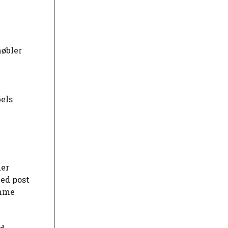
møbler
bels
der
med post
omme