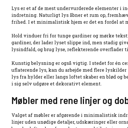
Lys er et af de mest undervurderede elementer i ind
indretning. Naturligt lys åbner et rum op, fremhæve
frihed. I et minimalistisk hjem er det en fordel a
Hold vinduer fri for tunge gardiner og mørke teksti
gardiner, der lader lyset slippe ind, men stadig giv
lysindfald, og brug lyse, reflekterende overflader t
Kunstig belysning er også vigtig. I stedet for én ce
uflaterende lys, kan du arbejde med flere lyskilde
lys fra hylder eller langs loftet skaber en blød o
i sig selv udgøre et dekorativt element.
Møbler med rene linjer og do
Valget af møbler er afgørende i minimalistisk ind
linjer uden unødige detaljer, udskæringer eller o