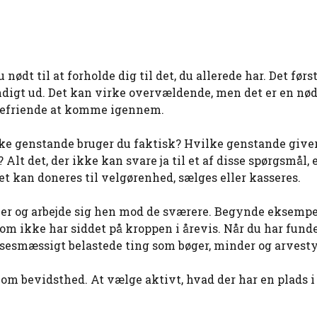
ødt til at forholde dig til det, du allerede har. Det førs
undigt ud. Det kan virke overvældende, men det er en n
g befriende at komme igennem.
lke genstande bruger du faktisk? Hvilke genstande give
Alt det, der ikke kan svare ja til et af disse spørgsmål, 
Det kan doneres til velgørenhed, sælges eller kasseres.
rier og arbejde sig hen mod de sværere. Begynde eksemp
som ikke har siddet på kroppen i årevis. Når du har fund
lsesmæssigt belastede ting som bøger, minder og arvest
om bevidsthed. At vælge aktivt, hvad der har en plads i 