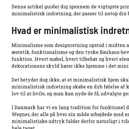
Denne artikel guider dig igennem de vigtigste princ
minimalistisk indretning, der passer til netop din b
Hvad er minimalistisk indret
Minimalisme som designretning opstod i midten af d
æstetik, funktionalisme og den tyske Bauhaus-bevæg
funktion. Hvert møbel, hvert tilbehør og hvert ele
dekorationens skyld hører ikke hjemme i det mini
Det betyder dog ikke, at et minimalistisk hjem ska
minimalistisk indretning skabe en dyb følelse af ko
lov til at hvile, og man kan nyde de få, udvalgte 
I Danmark har vi en lang tradition for funktionel
Wegner, der alle på hver sin måde arbejdede med 
minimalistiske udtryk falder derfor naturligt i tr
hele taget.