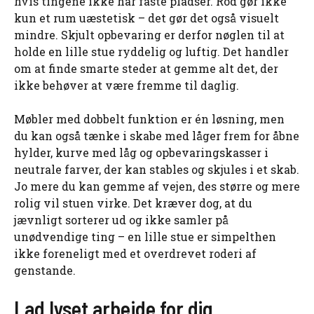
hvis tingene ikke har faste pladser. Rod gør ikke
kun et rum uæstetisk – det gør det også visuelt
mindre. Skjult opbevaring er derfor nøglen til at
holde en lille stue ryddelig og luftig. Det handler
om at finde smarte steder at gemme alt det, der
ikke behøver at være fremme til daglig.
Møbler med dobbelt funktion er én løsning, men
du kan også tænke i skabe med låger frem for åbne
hylder, kurve med låg og opbevaringskasser i
neutrale farver, der kan stables og skjules i et skab.
Jo mere du kan gemme af vejen, des større og mere
rolig vil stuen virke. Det kræver dog, at du
jævnligt sorterer ud og ikke samler på
unødvendige ting – en lille stue er simpelthen
ikke foreneligt med et overdrevet roderi af
genstande.
Lad lyset arbejde for dig