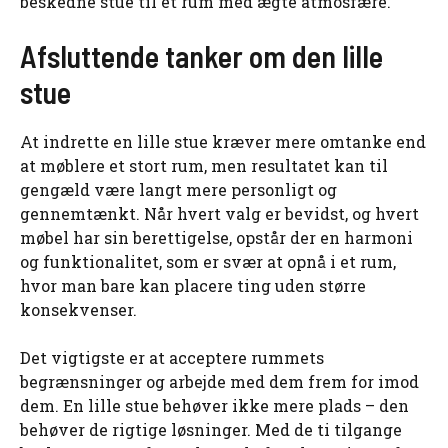
beskedne stue til et rum med ægte atmosfære.
Afsluttende tanker om den lille
stue
At indrette en lille stue kræver mere omtanke end
at møblere et stort rum, men resultatet kan til
gengæld være langt mere personligt og
gennemtænkt. Når hvert valg er bevidst, og hvert
møbel har sin berettigelse, opstår der en harmoni
og funktionalitet, som er svær at opnå i et rum,
hvor man bare kan placere ting uden større
konsekvenser.
Det vigtigste er at acceptere rummets
begrænsninger og arbejde med dem frem for imod
dem. En lille stue behøver ikke mere plads – den
behøver de rigtige løsninger. Med de ti tilgange